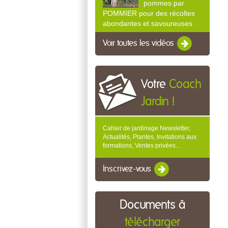
pommes par
POMMIER pour des récoltes
abondantes et savoureuses
Voir toutes les vidéos
Votre
Coach
Jardin !
Cahier de jardinage Newsletter,
Actualités, Plantes, Invitations aux
formations, Ventes privées...
Inscrivez-vous
Documents à
télécharger