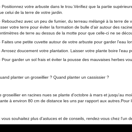
- Positionnez votre arbuste dans le trou.Vérifiez que la partie supérie
ue celui de la terre de votre jardin.
- Rebouchez avec un peu de fumier, du terreau mélangé à la terre de v
asser votre terre pour éviter la formation de bulle d'air autour des raci
entimètres de terre au dessus de la motte pour que celle-ci ne se décou
- Faites une petite cuvette autour de votre arbuste pour garder l'eau l
- Arrosez doucement votre plantation. Laisser votre plante boire l'e
- Pour garder un sol frais et éviter la pousse des mauvaises herbes vou
uand planter un groseillier ? Quand planter un cassissier ?
e groseillier en racines nues se plante d'octobre à mars et jusqu'au mois 
lante à environ 80 cm de distance les uns par rapport aux autres.Pour le
i vous souhaitez plus d'astuces et de conseils, rendez-vous chez l'un d