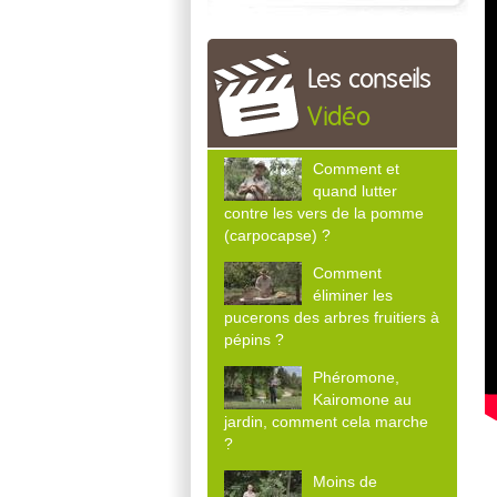
Les conseils
Vidéo
Comment et
quand lutter
contre les vers de la pomme
(carpocapse) ?
Comment
éliminer les
pucerons des arbres fruitiers à
pépins ?
Phéromone,
Kairomone au
jardin, comment cela marche
?
Moins de