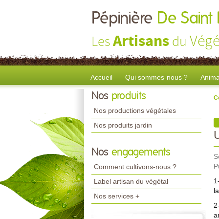
Pépinière
De Saint
Artisans
Végé
Les
du
Accueil
Qui sommes-nous ?
Anima
Nos
produits
C
Nos productions végétales
Nos produits jardin
Nos
engagements
S
P
Comment cultivons-nous ?
1
Label artisan du végétal
l
Nos services +
2
a