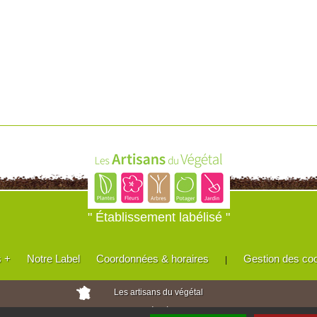
" Établissement labélisé "
s +
Notre Label
Coordonnées & horaires
Gestion des co
|
Les artisans du végétal
Horticulteurs et pépinièristes de France