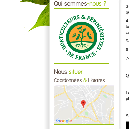
Qui sommes
-nous ?
3
q
4
t
c
5
6
7
Nous
situer
Q
Coordonnées
&
Horaires
L
p
S