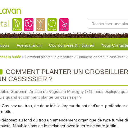
 Lavan
tal
tions
Agenda jardin
Coordonnées & Horaires
Nous Contacte
onseils Vidéo
> Comment planter un groseillier ? Comment Planter un cassissier ?
COMMENT PLANTER UN GROSEILLIER
UN CASSISSIER ?
ophie Guillemin, Artisan du Végétal à Marcigny (71), nous explique qua
uis quand et comment planter un cassissier ?
- Creusez un trou, de deux fois la largeur du pot et d'une profondeur 
a motte.
- déposez au fond du trou un amendement organique de type fumier déc
rbuste. N'oubliez pas de le mélanger avec la terre de votre jardin.