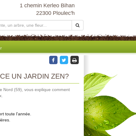
1 chemin Kerleo Bihan
22300 Ploulec'h
r
CE UN JARDIN ZEN?
le Nord (59), vous explique comment
x.
rt toute l'année.
ières.