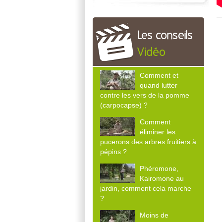
Les conseils
Vidéo
Comment et
quand lutter
contre les vers de la pomme
(carpocapse) ?
Comment
éliminer les
pucerons des arbres fruitiers à
pépins ?
Phéromone,
Kairomone au
jardin, comment cela marche
?
Moins de