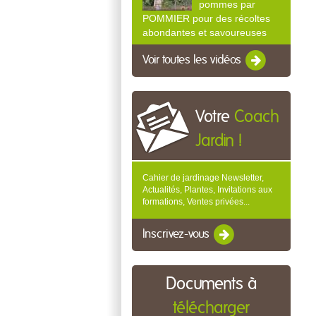
pommes par
POMMIER pour des récoltes
abondantes et savoureuses
Voir toutes les vidéos
Votre
Coach
Jardin !
Cahier de jardinage Newsletter,
Actualités, Plantes, Invitations aux
formations, Ventes privées...
Inscrivez-vous
Documents à
télécharger