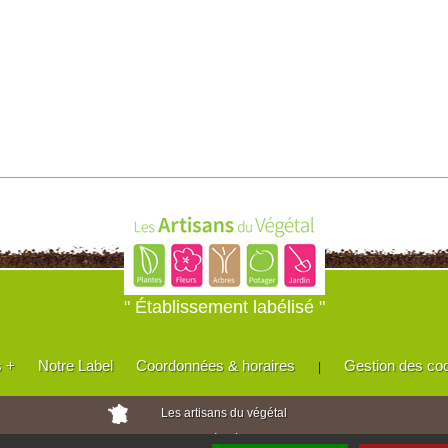
" Établissement labélisé "
s +
Notre Label
Coordonnées & horaires
Gestion des co
|
Les artisans du végétal
Horticulteurs et pépinièristes de France