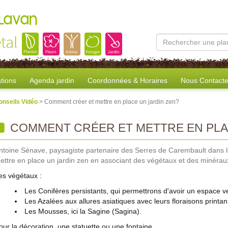
 Lavan
tal
tions
Agenda jardin
Coordonnées & Horaires
Nous Contacte
onseils Vidéo
> Comment créer et mettre en place un jardin zen?
COMMENT CRÉER ET METTRE EN PLA
ntoine Sénave, paysagiste partenaire des Serres de Carembault dans 
ettre en place un jardin zen en associant des végétaux et des minérau
es végétaux :
Les Conifères persistants, qui permettrons d'avoir un espace ve
Les Azalées aux allures asiatiques avec leurs floraisons printan
Les Mousses, ici la Sagine (Sagina).
our la décoration, une statuette ou une fontaine.