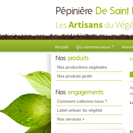
Pépinière
De Saint
Artisans
Végé
Les
du
Accueil
Qui sommes-nous ?
Anima
Nos
produits
C
Nos productions végétales
Nos produits jardin
A
Nos
engagements
m
Comment cultivons-nous ?
L
Label artisan du végétal
Nos services +
P