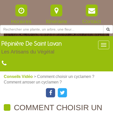
Horaires
Itinéraire
Contact
Pépinière
De Saint Lavan
Toggl
navig
Les Artisans du Végétal
Conseils Vidéo
> Comment choisir un cyclamen ?
Comment arroser un cyclamen ?
COMMENT CHOISIR UN