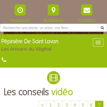
Horaires
Itinéraire
Contact
Pépinière
De Saint Lavan
Toggl
navig
Les Artisans du Végétal
Les conseils
vidéo
«
1
2
3
4
5
6
7