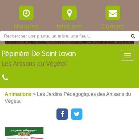
Horaires
Itinéraire
Contact
Pépinière
De Saint Lavan
Toggl
navig
Les Artisans du Végétal
Animations
> Les Jardins Pédagogiques des Artisans du
Végétal